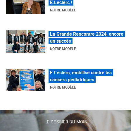
un succès
NOTRE MODÈLE
E.Leclerc, mobilisé contre les
cancers pédiatriques
NOTRE MODÈLE
LE MOUVEMENT E.LECLERC ET
SES COMBATS
NOTRE MODÈLE
« Repérage » - La nouvelle revue de
tendances de Marque Repère
LE DOSSIER DU MOIS
ALIMENTATION DE QUALITÉ