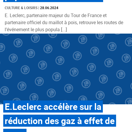
CULTURE & LOISIRS
|
28.06.2024
E. Leclerc, partenaire majeur du Tour de France et
partenaire officiel du maillot à pois, retrouve les routes de
l’événement le plus popula [...]
E.Leclerc accélère sur la
réduction des gaz à effet de