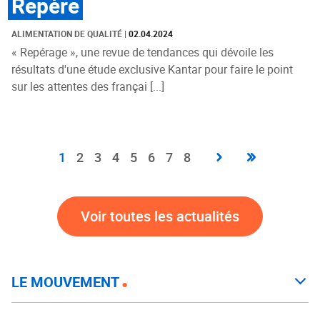
Repère
ALIMENTATION DE QUALITÉ
|
02.04.2024
« Repérage », une revue de tendances qui dévoile les
résultats d'une étude exclusive Kantar pour faire le point
sur les attentes des françai [...]
Pagination
Page
›
Dernière
»
Page
1
Page
2
Page
3
Page
4
Page
5
Page
6
Page
7
Page
8
suivante
page
courante
Voir toutes les actualités
LE MOUVEMENT