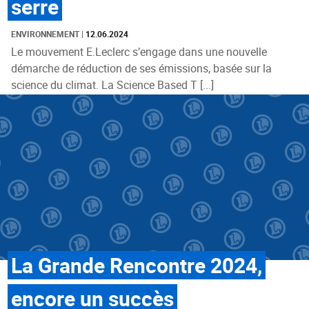
serre
ENVIRONNEMENT
|
12.06.2024
Le mouvement E.Leclerc s’engage dans une nouvelle
démarche de réduction de ses émissions, basée sur la
science du climat. La Science Based T [...]
La Grande Rencontre 2024,
encore un succès