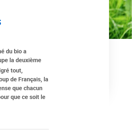
s
hé du bio a
cupe la deuxième
gré tout,
oup de Français, la
 pense que chacun
pour que ce soit le