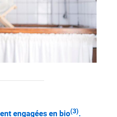
(3)
ient engagées en bio
.